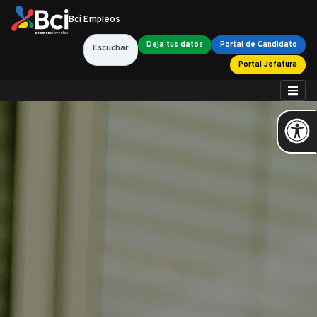
Bci Empleos
Deja tus datos
Portal de Candidato
Escuchar
Portal Jefatura